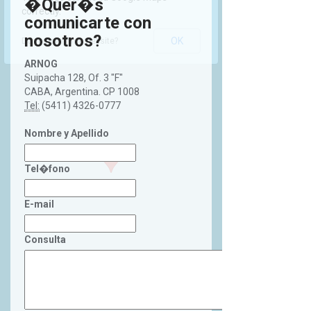
�Quer�s
correctly.
comunicarte con
nosotros?
OK
Do you own this website?
ARNOG
Suipacha 128, Of. 3 "F"
CABA, Argentina. CP 1008
Tel:
(5411) 4326-0777
Nombre y Apellido
Tel�fono
E-mail
Consulta